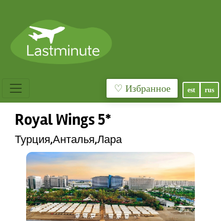
♡ Избранное
est
rus
Royal Wings 5*
Турция,Анталья,Лара
Previous
Next