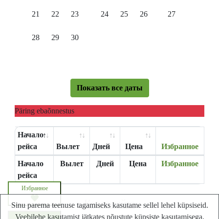
21
22
23
24
25
26
27
28
29
30
Показать все даты
Päring ebaõnnestus
Начало
рейса
Вылет
Дней
Цена
Избранное
Начало
Вылет
Дней
Цена
Избранное
рейса
Избранное
Карта сайта
Sinu parema teenuse tagamiseks kasutame sellel lehel küpsiseid.
Veebilehe kasutamist jätkates nõustute küpsiste kasutamisega.
Lastminute.ee - Лучший сайт путешествий в
Запросите цену