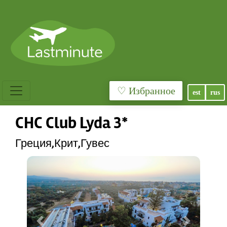
♡ Избранное
est
rus
CHC Club Lyda 3*
Греция,Крит,Гувес
Previous
Next