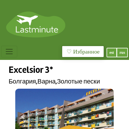
♡ Избранное
est
rus
Excelsior 3*
Болгария,Варна,Золотые пески
Previous
Next