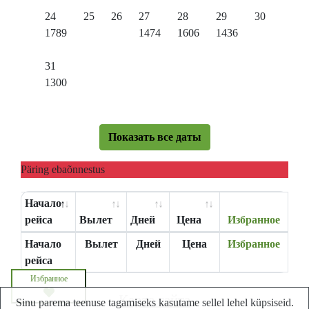
24
25
26
27
28
29
30
1789
1474
1606
1436
31
1300
Показать все даты
Päring ebaõnnestus
Начало
рейса
Вылет
Дней
Цена
Избранное
Начало
Вылет
Дней
Цена
Избранное
рейса
Избранное
Карта сайта
Sinu parema teenuse tagamiseks kasutame sellel lehel küpsiseid.