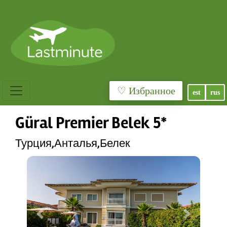
♡ Избранное
est
rus
Güral Premier Belek 5*
Турция,Анталья,Белек
Previous
Next