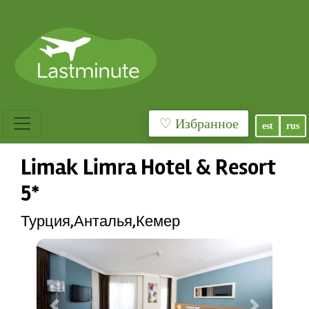
♡ Избранное
est
rus
Limak Limra Hotel & Resort
5*
Турция,Анталья,Кемер