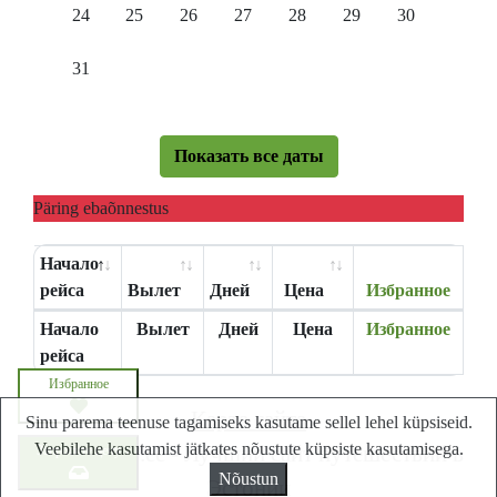
24
25
26
27
28
29
30
31
Показать все даты
Päring ebaõnnestus
Начало
рейса
Вылет
Дней
Цена
Избранное
Начало
Вылет
Дней
Цена
Избранное
рейса
Избранное
Карта сайта
Sinu parema teenuse tagamiseks kasutame sellel lehel küpsiseid.
Veebilehe kasutamist jätkates nõustute küpsiste kasutamisega.
Lastminute.ee - Лучший сайт путешествий в
Запросите цену
Nõustun
Эстонии