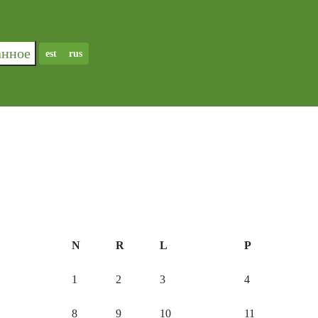
ранное
est
rus
N
R
L
P
1
2
3
4
8
9
10
11