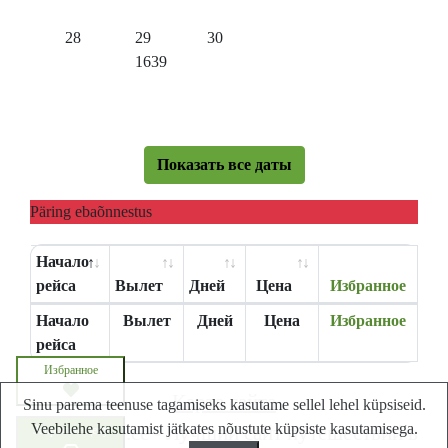
28
29
30
1639
Показать все даты
Päring ebaõnnestus
Начало
рейса
Вылет
Дней
Цена
Избранное
Начало
Вылет
Дней
Цена
Избранное
рейса
Избранное
Карта сайта
Sinu parema teenuse tagamiseks kasutame sellel lehel küpsiseid.
Veebilehe kasutamist jätkates nõustute küpsiste kasutamisega.
Lastminute.ee - Лучший сайт путешествий в
Запросите цену