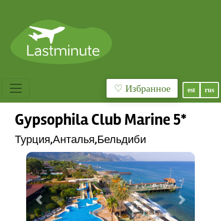
♡ Избранное
est
rus
Gypsophila Club Marine 5*
Турция,Анталья,Бельдиби
Previous
Next