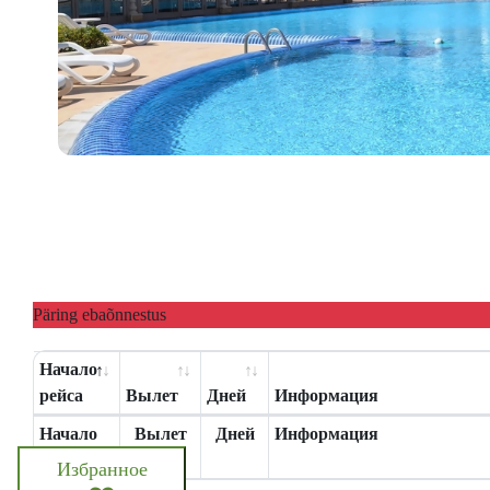
Päring ebaõnnestus
Начало
рейса
Вылет
Дней
Информация
Начало
Вылет
Дней
Информация
рейса
Избранное