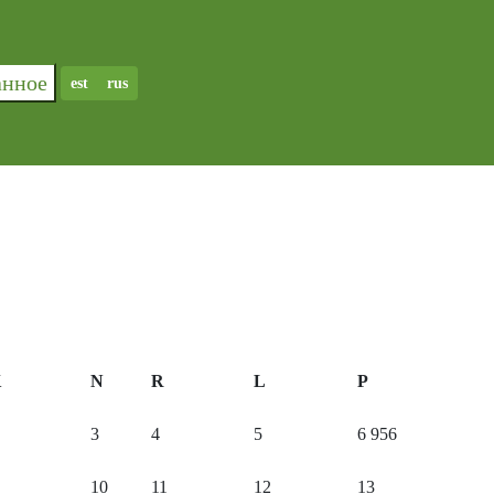
ранное
est
rus
K
N
R
L
P
3
4
5
6
956
10
11
12
13