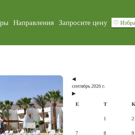
уры
Направления
Запросите цену
♡ Изб
◀
сентябрь 2026 г.
▶
E
T
1
2
Next
7
8
9