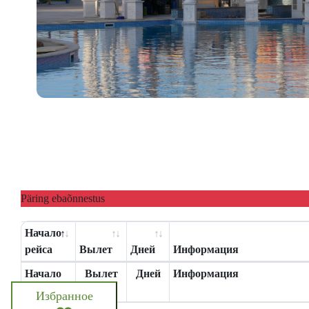
Päring ebaõnnestus
Начало
рейса
Вылет
Дней
Информация
Начало
Вылет
Дней
Информация
рейса
Избранное