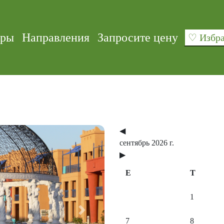
уры
Направления
Запросите цену
♡ Изб
◀
сентябрь 2026 г.
▶
E
T
1
Next
7
8