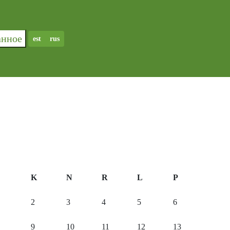
ранное
est
rus
K
N
R
L
P
2
3
4
5
6
9
10
11
12
13