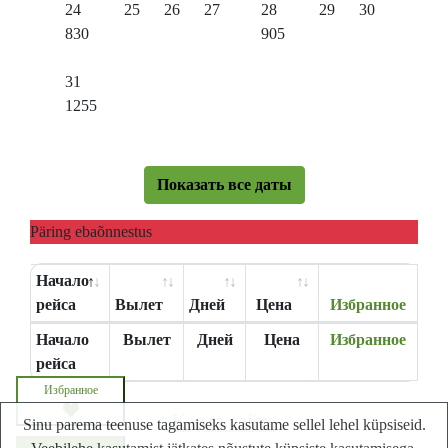
24
25
26
27
28
29
30
830
905
31
1255
Показать все даты
Päring ebaõnnestus
Начало
рейса
Вылет
Дней
Цена
Избранное
Начало
Вылет
Дней
Цена
Избранное
рейса
Избранное
Карта сайта
Sinu parema teenuse tagamiseks kasutame sellel lehel küpsiseid.