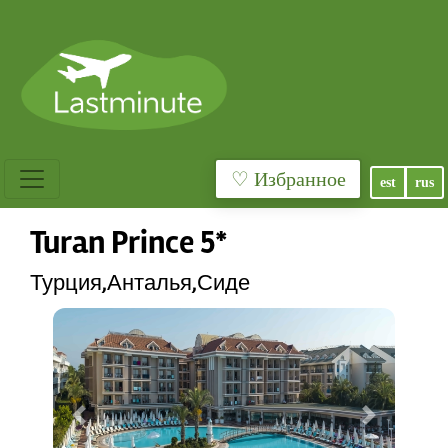
♡ Избранное
est
rus
Turan Prince 5*
Турция,Анталья,Сиде
Previous
Next