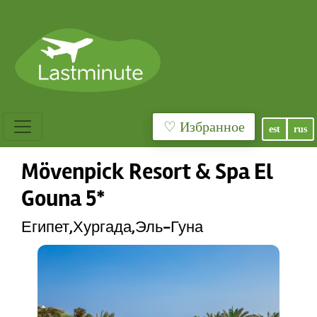
♡ Избранное
est
rus
Mövenpick Resort & Spa El
Gouna 5*
Египет,Хургада,Эль-Гуна