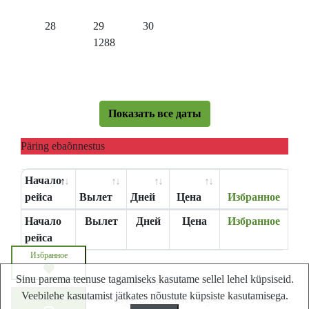
28
29
30
1288
Показать все даты
Päring ebaõnnestus
Начало
рейса
Вылет
Дней
Цена
Избранное
Начало
Вылет
Дней
Цена
Избранное
рейса
Избранное
Карта сайта
Sinu parema teenuse tagamiseks kasutame sellel lehel küpsiseid.
Veebilehe kasutamist jätkates nõustute küpsiste kasutamisega.
Lastminute.ee - Лучший сайт путешествий в
Запросите цену