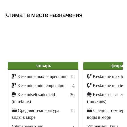
Климат в месте назначения
январь
феврал
Keskmine max temperatuur
15
Keskmine max tem
Keskmine min temperatuur
4
Keskmine min temp
Keskmiselt sademeid
36
Keskmiselt sademe
(mm/kuus)
(mm/kuus)
Средняя температура
15
Средняя темпера
воды в море
воды в море
Vihmapäevi kuus
7
Vihmapäevi kuus